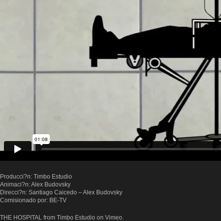
Producci?n: Timbo Estudio
Animaci?n: Alex Budovsky
Direcci?n: Santiago Caicedo – Alex Budovsky
Comisionado por: BE-TV
THE HOSPITAL
from
Timbo Estudio
on
Vimeo
.