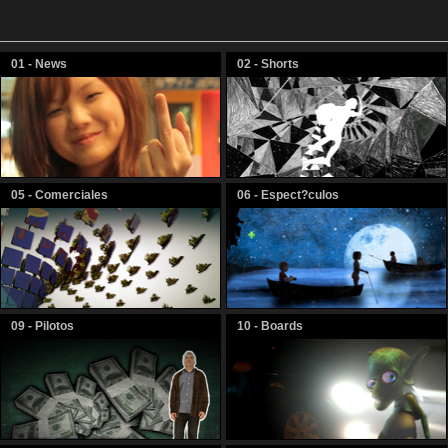
01 - News
02 - Shorts
05 - Comerciales
06 - Espect?culos
09 - Pilotos
10 - Boards