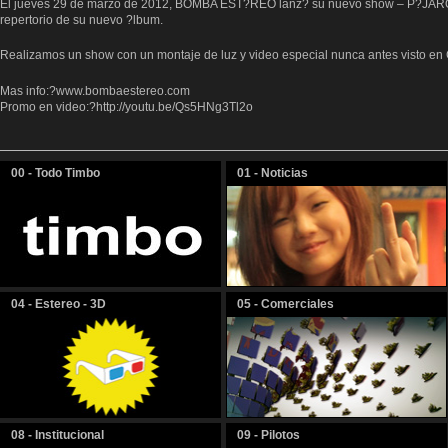
El jueves 29 de marzo de 2012, BOMBA EST?REO lanz? su nuevo show – P?JAROS -
repertorio de su nuevo ?lbum.
Realizamos un show con un montaje de luz y video especial nunca antes visto en
Mas info:?
www.bombaestereo.com
Promo en video:?
http://youtu.be/Qs5HNg3Tl2o
00 - Todo Timbo
01 - Noticias
04 - Estereo - 3D
05 - Comerciales
08 - Institucional
09 - Pilotos