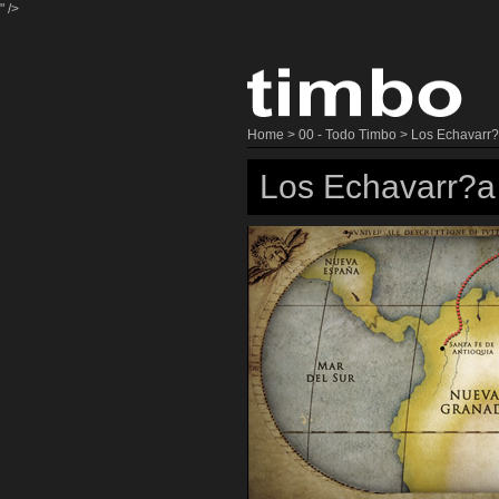
" />
Home
>
00 - Todo Timbo
> Los Echavarr?
Los Echavarr?a