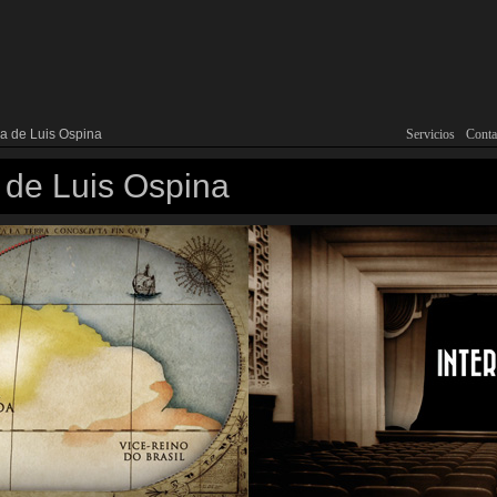
a de Luis Ospina
Servicios
Main menu
Skip to primary 
Skip to secondar
Conta
 de Luis Ospina