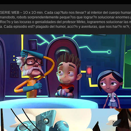
SERIE WEB – 1O x 1O min. Cada cap?tulo nos llevar? al interior del cuerpo human
nanobots, robots sorprendentemente peque?os que lograr?n solucionar enormes pro
Roc?o y las locuras o genialidades del profesor Mirko, lograremos solucionar las
a. Cada episodio est? plagado del humor, acci?n y aventuras, que nos har?n re?r