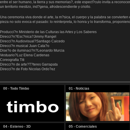
entre el ser humano, la tierra y sus memorias?, este espect?culo invita a reconocer
un territorio mestizo, ind?gena, afrodescendiente y criollo.
Una ceremonia viva donde el arte, la m?sica, el cuerpo y la palabra se convierten 
pieza no solo evoca el pasado: lo reinterpreta, lo honra y lo transforma, proponi
Producci?n Ministerio de las Culturas las Artes y Los Saberes
Direcci?n?Esc?nica?Jimmy Rangel
Direcci?n Audiovisual?Santiago Caicedo
Direcci?n musical Juan Cata?o
Dise?o de iluminaci?n?Leonardo Murcia
Vestuario?Luz Elena Cardenas
Coreografia Titi
Direcci?n de arte?T?teres Garrapata
Direcci?n de Foto Nicolas Ordo?ez
00 - Todo Timbo
01 - Noticias
04 - Estereo - 3D
05 - Comerciales